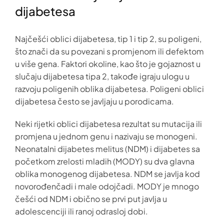
dijabetesa
Najčešći oblici dijabetesa, tip 1 i tip 2, su poligeni,
što znači da su povezani s promjenom ili defektom
u više gena. Faktori okoline, kao što je gojaznost u
slučaju dijabetesa tipa 2, takođe igraju ulogu u
razvoju poligenih oblika dijabetesa. Poligeni oblici
dijabetesa često se javljaju u porodicama.
Neki rijetki oblici dijabetesa rezultat su mutacija ili
promjena u jednom genu i nazivaju se monogeni.
Neonatalni dijabetes melitus (NDM) i dijabetes sa
početkom zrelosti mladih (MODY) su dva glavna
oblika monogenog dijabetesa. NDM se javlja kod
novorođenčadi i male odojčadi. MODY je mnogo
češći od NDM i obično se prvi put javlja u
adolescenciji ili ranoj odrasloj dobi.