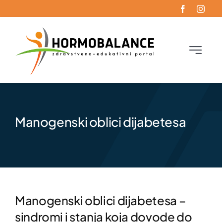
Skip
to
content
Toggle
Navigati
Početna
Oboljenja
Manogenski oblici dijabetesa
Funkcionalna endokrinologija
Blog
Manogenski oblici dijabetesa –
Kontakt
sindromi i stanja koja dovode do