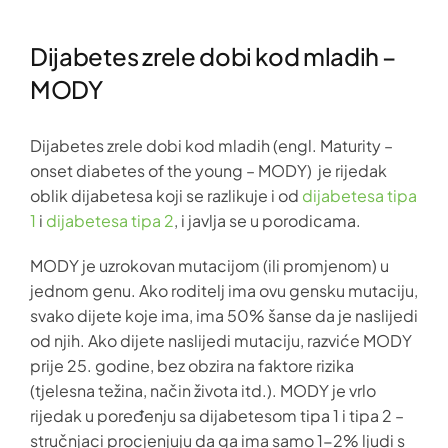
Dijabetes zrele dobi kod mladih –
MODY
Dijabetes zrele dobi kod mladih (engl. Maturity –
onset diabetes of the young – MODY) je rijedak
oblik dijabetesa koji se razlikuje i od
dijabetesa tipa
1
i
dijabetesa tipa 2
, i javlja se u porodicama.
MODY je uzrokovan mutacijom (ili promjenom) u
jednom genu. Ako roditelj ima ovu gensku mutaciju,
svako dijete koje ima, ima 50% šanse da je naslijedi
od njih. Ako dijete naslijedi mutaciju, razviće MODY
prije 25. godine, bez obzira na faktore rizika
(tjelesna težina, način života itd.). MODY je vrlo
rijedak u poređenju sa dijabetesom tipa 1 i tipa 2 –
stručnjaci procjenjuju da ga ima samo 1-2% ljudi s