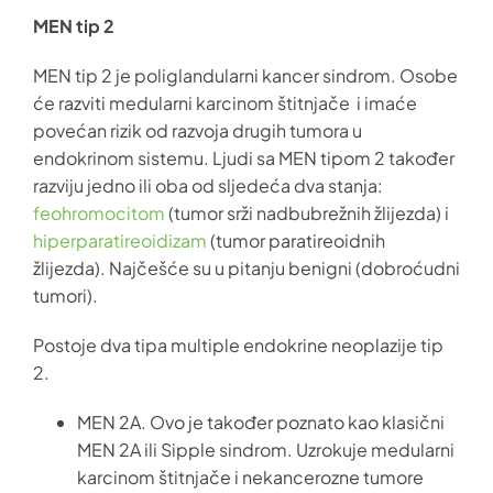
MEN tip 2
MEN tip 2 je poliglandularni kancer sindrom. Osobe
će razviti medularni karcinom štitnjače i imaće
povećan rizik od razvoja drugih tumora u
endokrinom sistemu. Ljudi sa MEN tipom 2 također
razviju jedno ili oba od sljedeća dva stanja:
feohromocitom
(tumor srži nadbubrežnih žlijezda) i
hiperparatireoidizam
(tumor paratireoidnih
žlijezda). Najčešće su u pitanju benigni (dobroćudni
tumori).
Postoje dva tipa multiple endokrine neoplazije tip
2.
MEN 2A. Ovo je također poznato kao klasični
MEN 2A ili Sipple sindrom. Uzrokuje medularni
karcinom štitnjače i nekancerozne tumore