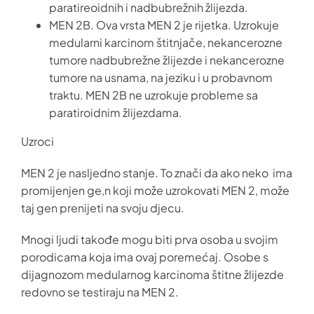
paratireoidnih i nadbubrežnih žlijezda.
MEN 2B. Ova vrsta MEN 2 je rijetka. Uzrokuje
medularni karcinom štitnjače, nekancerozne
tumore nadbubrežne žlijezde i nekancerozne
tumore na usnama, na jeziku i u probavnom
traktu. MEN 2B ne uzrokuje probleme sa
paratiroidnim žlijezdama.
Uzroci
MEN 2 je nasljedno stanje. To znači da ako neko ima
promijenjen ge,n koji može uzrokovati MEN 2, može
taj gen prenijeti na svoju djecu.
Mnogi ljudi takođe mogu biti prva osoba u svojim
porodicama koja ima ovaj poremećaj. Osobe s
dijagnozom medularnog karcinoma štitne žlijezde
redovno se testiraju na MEN 2.