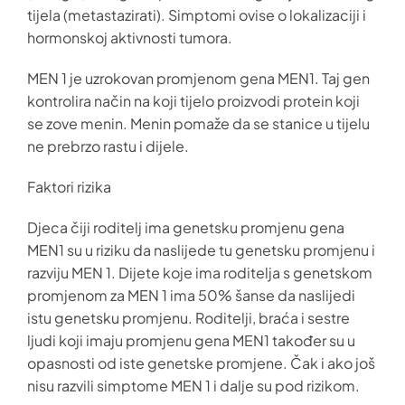
tijela (metastazirati). Simptomi ovise o lokalizaciji i
hormonskoj aktivnosti tumora.
MEN 1 je uzrokovan promjenom gena MEN1. Taj gen
kontrolira način na koji tijelo proizvodi protein koji
se zove menin. Menin pomaže da se stanice u tijelu
ne prebrzo rastu i dijele.
Faktori rizika
Djeca čiji roditelj ima genetsku promjenu gena
MEN1 su u riziku da naslijede tu genetsku promjenu i
razviju MEN 1. Dijete koje ima roditelja s genetskom
promjenom za MEN 1 ima 50% šanse da naslijedi
istu genetsku promjenu. Roditelji, braća i sestre
ljudi koji imaju promjenu gena MEN1 također su u
opasnosti od iste genetske promjene. Čak i ako još
nisu razvili simptome MEN 1 i dalje su pod rizikom.