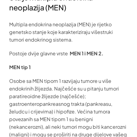
neoplazija (MEN)
Multipla endokrina neoplazija (MEN) je rijetko
genetsko stanje koje karakteriziraju višestruki
tumori endokrinog sistema.
Postoje dvije glavne vrste
MEN 1 i MEN 2.
MEN tip 1
Osobe sa MEN tipom 1 razvijaju tumore u više
endokrinih žlijezda. Najčešće su u pitanju tumori
paratireoidne žlijezde (najčešće);
gastroenteropankreasnog trakta (pankreasu,
želudcu i crijevima) i hipofize. Većina tumora
povezanih sa MEN tipom 1 su benigni
(nekancerozni), ali neki tumori mogu biti kancerozni
(maligni) i mogu se proširiti na druge dijelove vašeg