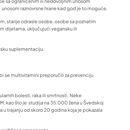
be sa ograničenim ili nedovoljnim unosom
izam unosom raznovrsne hrane kad god je to moguće.
m, starije odrasle osobe, osobe sa poznatim
m dijetama, uključujući vegansku ili
minsku suplementaciju.
bi se multivitamini preporučili za prevenciju
rnih bolesti, raka ili smrtnosti. Neke
M, kao što je studija na 35.000 žena u Švedskoj
a u trajanju od skoro 20 godina koja je pokazala