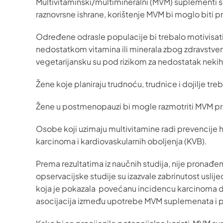
Multivitaminski/multimineralni (MVM) suplementi 
raznovrsne ishrane, korištenje MVM bi moglo biti p
Određene odrasle populacije bi trebalo motivisat
nedostatkom vitamina ili minerala zbog zdravstveno
vegetarijansku su pod rizikom za nedostatak nekih 
Žene koje planiraju trudnoću, trudnice i dojilje tr
Žene u postmenopauzi bi mogle razmotriti MVM proiz
Osobe koji uzimaju multivitamine radi prevencije hr
karcinoma i kardiovaskularnih oboljenja (KVB).
Prema rezultatima iz naučnih studija, nije pronađe
opservacijske studije su izazvale zabrinutost usl
koja je pokazala povećanu incidencu karcinoma dojk
asocijacija između upotrebe MVM suplemenata i 