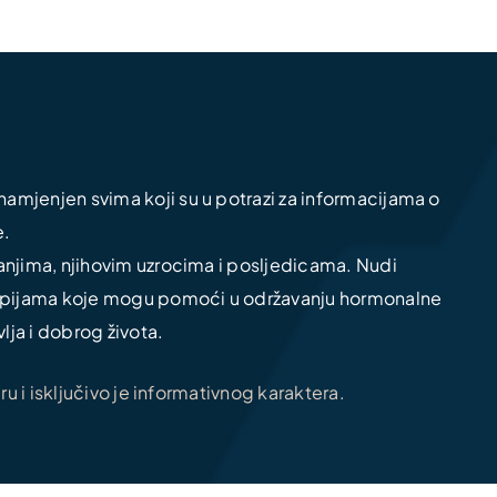
amjenjen svima koji su u potrazi za informacijama o
e.
tanjima, njihovim uzrocima i posljedicama. Nudi
erapijama koje mogu pomoći u održavanju hormonalne
lja i dobrog života.
 i isključivo je informativnog karaktera.