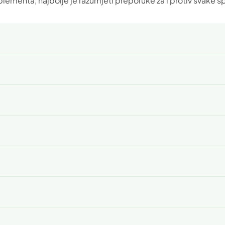
uplementa, najbolje je razumjeti preporuke za i protiv svake