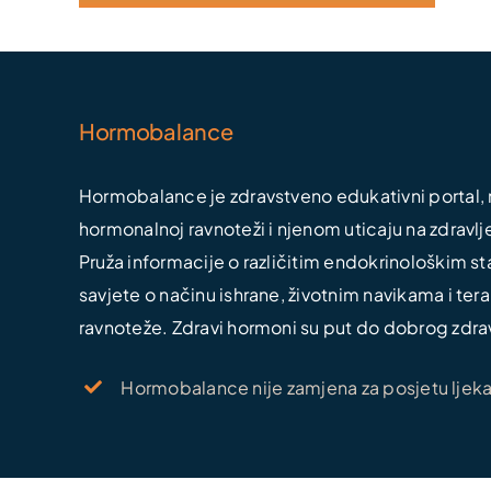
Hormobalance
Hormobalance je zdravstveno edukativni portal, n
hormonalnoj ravnoteži i njenom uticaju na zdravlj
Pruža informacije o različitim endokrinološkim s
savjete o načinu ishrane, životnim navikama i t
ravnoteže. Zdravi hormoni su put do dobrog zdrav
Hormobalance nije zamjena za posjetu ljekaru