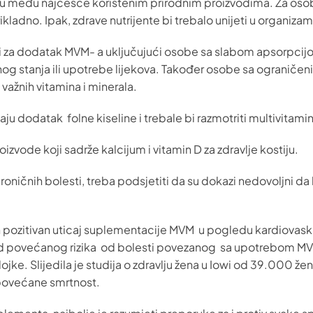
su među najčešće korištenim prirodnim proizvodima. Za oso
rikladno. Ipak, zdrave nutrijente bi trebalo unijeti u organ
i za dodatak MVM- a uključujući osobe sa slabom apsorpcijo
g stanja ili upotrebe lijekova. Također osobe sa ograničeni
važnih vitamina i minerala.
ebaju dodatak folne kiseline i trebale bi razmotriti multivita
vode koji sadrže kalcijum i vitamin D za zdravlje kostiju.
oničnih bolesti, treba podsjetiti da su dokazi nedovoljni da 
n pozitivan uticaj suplementacije MVM u pogledu kardiovaskula
ijed povećanog rizika od bolesti povezanog sa upotrebom MV
e. Slijedila je studija o zdravlju žena u Iowi od 39.000 žen
povećane smrtnost.