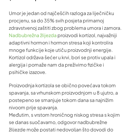
Umor je jedan od najčešćih razloga za liječničku
procjenu, sa do 35% svih posjeta primarnoj
zdravstvenoj zaštiti zbog problema umora i zamora.
Nadbubrežna žlijezda
proizvodi kortizol, najvažniji
adaptivni hormon i hormon stresa koji kontrolira
mnoge funkcije koje utiču proizvodnji energije.
Kortizol održava šećer u krvi, bori se protiv upala i
alergija i pomaže nam da preživimo fizičke i
psihičke izazove.
Proizvodnja kortizola se obično povećava tokom
spavanja, sa vrhunskom proizvodnjom u 8 ujutro, a
postepeno se smanjuje tokom dana sa najnižim
nivoom prije spavanja.
Međutim, s vrstom hroničnog niskog stresa s kojim
se danas suočavamo, odgovor nadbubrežne
žlijezde može postati nedovoljan što dovodi do