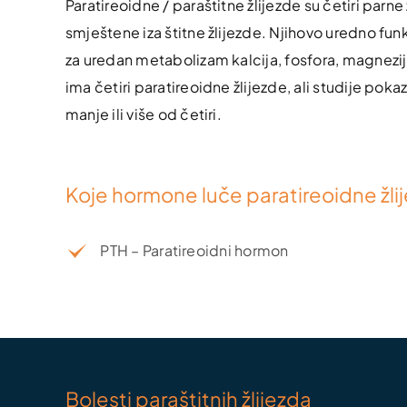
Paratireoidne / paraštitne žlijezde su četiri parne
smještene iza štitne žlijezde. Njihovo uredno fu
za uredan metabolizam kalcija, fosfora, magneziju
ima četiri paratireoidne žlijezde, ali studije pokaz
manje ili više od četiri.
Koje hormone luče paratireoidne žli
PTH – Paratireoidni hormon
Bolesti paraštitnih žlijezda