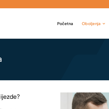
Početna
Oboljenja
a
lijezde?