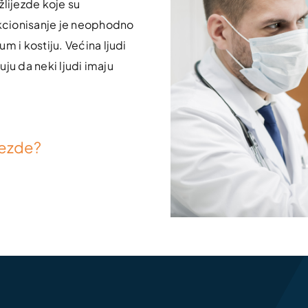
 žlijezde koje su
nkcionisanje je neophodno
m i kostiju. Većina ljudi
uju da neki ljudi imaju
jezde?