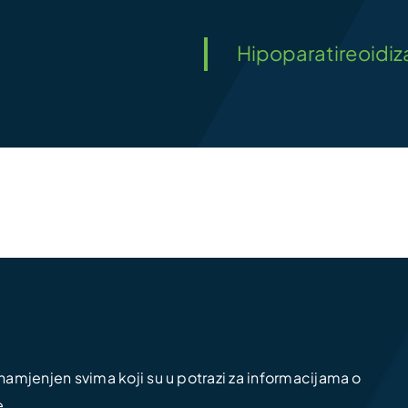
Hipoparatireoidi
amjenjen svima koji su u potrazi za informacijama o
e.