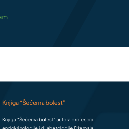
zam
Knjiga “Šećerna bolest”
Knjiga “Šećerna bolest” autora profesora
endokrinologije i dijabetologije Džemala