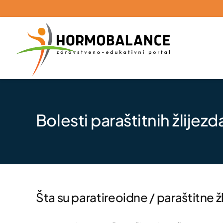
Skip
to
content
Bolesti paraštitnih žlijezd
Šta su paratireoidne / paraštitne ž