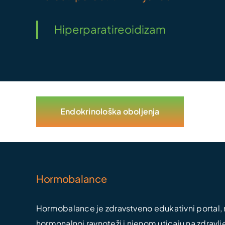
Hiperparatireoidizam
Endokrinološka oboljenja
Hormobalance
Hormobalance je zdravstveno edukativni portal, n
hormonalnoj ravnoteži i njenom uticaju na zdravlj