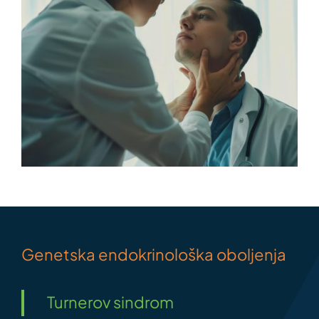
Genetska endokrinološka oboljenja
Turnerov sindrom