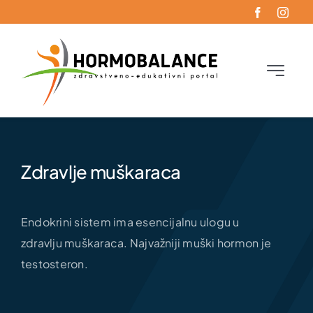
Skip
to
content
Toggle
Navigati
Početna
Oboljenja
Zdravlje muškaraca
Funkcionalna endokrinologija
Endokrini sistem ima esencijalnu ulogu u
zdravlju muškaraca. Najvažniji muški hormon je
Blog
testosteron.
Kontakt