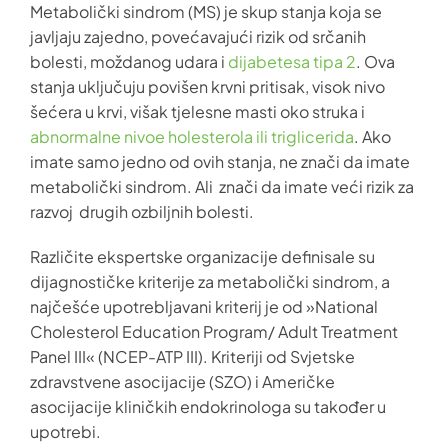
Metabolički sindrom (MS) je skup stanja koja se
javljaju zajedno, povećavajući rizik od srčanih
bolesti, moždanog udara i
dijabetesa tipa 2
. Ova
stanja uključuju povišen krvni pritisak, visok nivo
šećera u krvi, višak tjelesne masti oko struka i
abnormalne nivoe holesterola ili triglicerida
. Ako
imate samo jedno od ovih stanja, ne znači da imate
metabolički sindrom. Ali znači da imate veći rizik za
razvoj drugih ozbiljnih bolesti.
Različite ekspertske organizacije definisale su
dijagnostičke kriterije za metabolički sindrom, a
najčešće upotrebljavani kriterij je od »National
Cholesterol Education Program/ Adult Treatment
Panel III« (NCEP-ATP III). Kriteriji od Svjetske
zdravstvene asocijacije (SZO) i Američke
asocijacije kliničkih endokrinologa su također u
upotrebi.