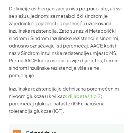
Definicije ovih organizacija nisu potpuno iste, ali svi
se slažu u jednom: za metabolički sindrom je
zajedničko gojaznost i gojaznošću uzrokovana
inzulinska rezistencija. Zato su nazivi Metabolički
sindrom i Sindrom inzulinske rezistencije sinonimi,
odnosno označavaju isti poremećaj. AACE koristi
naziv Sindrom inzulinske rezistencije umjesto MS.
Prema AACE kada osoba razvije dijabetes, termin
sindrom inzulinske rezistencije više se ne
primjenjuje.
Inzulinska rezistencija je definisana poremećenim
nivoom glukoze u krvi kao:
dijabetes tip 2
;
poremećaj glukoze natašte (IGF); narušena
tolerancija glukoze (IGT).
Faktori rizika