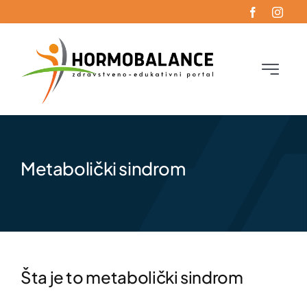
Skip
to
content
Toggle
Navigati
Početna
Oboljenja
Metabolički sindrom
Funkcionalna endokrinologija
Blog
Šta je to metabolički sindrom
Kontakt