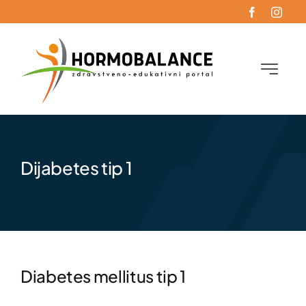
Skip
to
content
Toggle
Navigati
Početna
Oboljenja
Dijabetes tip 1
Funkcionalna endokrinologija
Blog
Diabetes mellitus tip 1
Kontakt