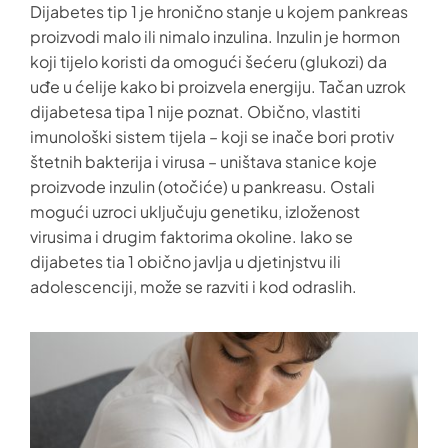
Dijabetes tip 1 je hronično stanje u kojem pankreas
proizvodi malo ili nimalo inzulina. Inzulin je hormon
koji tijelo koristi da omogući šećeru (glukozi) da
uđe u ćelije kako bi proizvela energiju. Tačan uzrok
dijabetesa tipa 1 nije poznat. Obično, vlastiti
imunološki sistem tijela – koji se inače bori protiv
štetnih bakterija i virusa – uništava stanice koje
proizvode inzulin (otočiće) u pankreasu. Ostali
mogući uzroci uključuju genetiku, izloženost
virusima i drugim faktorima okoline. Iako se
dijabetes tia 1 obično javlja u djetinjstvu ili
adolescenciji, može se razviti i kod odraslih.