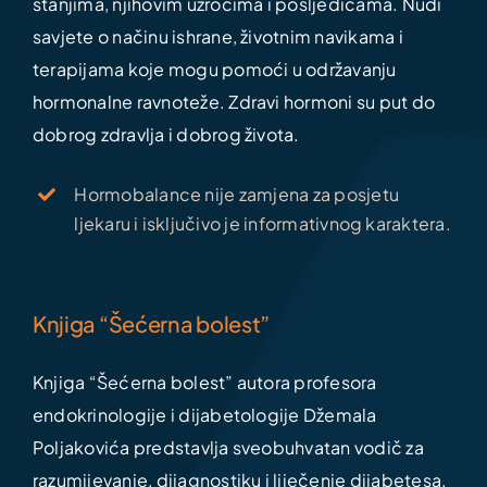
stanjima, njihovim uzrocima i posljedicama. Nudi
savjete o načinu ishrane, životnim navikama i
terapijama koje mogu pomoći u održavanju
hormonalne ravnoteže. Zdravi hormoni su put do
dobrog zdravlja i dobrog života.
Hormobalance nije zamjena za posjetu
ljekaru i isključivo je informativnog karaktera.
Knjiga “Šećerna bolest”
Knjiga “Šećerna bolest” autora profesora
endokrinologije i dijabetologije Džemala
Poljakovića predstavlja sveobuhvatan vodič za
razumijevanje, dijagnostiku i liječenje dijabetesa.