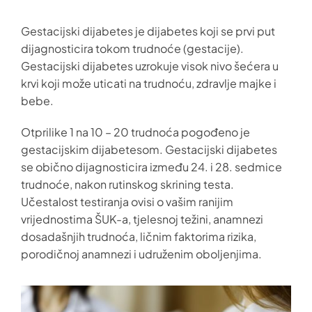
Gestacijski dijabetes je dijabetes koji se prvi put
dijagnosticira tokom trudnoće (gestacije).
Gestacijski dijabetes uzrokuje visok nivo šećera u
krvi koji može uticati na trudnoću, zdravlje majke i
bebe.
Otprilike 1 na 10 – 20 trudnoća pogođeno je
gestacijskim dijabetesom. Gestacijski dijabetes
se obično dijagnosticira između 24. i 28. sedmice
trudnoće, nakon rutinskog skrining testa.
Učestalost testiranja ovisi o vašim ranijim
vrijednostima ŠUK-a, tjelesnoj težini, anamnezi
dosadašnjih trudnoća, ličnim faktorima rizika,
porodičnoj anamnezi i udruženim oboljenjima.