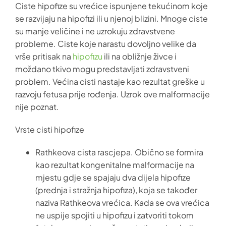
Ciste hipofize su vrećice ispunjene tekućinom koje
se razvijaju na hipofizi ili u njenoj blizini. Mnoge ciste
su manje veličine i ne uzrokuju zdravstvene
probleme. Ciste koje narastu dovoljno velike da
vrše pritisak na
hipofizu
ili na obližnje živce i
moždano tkivo mogu predstavljati zdravstveni
problem. Većina cisti nastaje kao rezultat greške u
razvoju fetusa prije rođenja. Uzrok ove malformacije
nije poznat.
Vrste cisti hipofize
Rathkeova cista rascjepa. Obično se formira
kao rezultat kongenitalne malformacije na
mjestu gdje se spajaju dva dijela hipofize
(prednja i stražnja hipofiza), koja se također
naziva Rathkeova vrećica. Kada se ova vrećica
ne uspije spojiti u hipofizu i zatvoriti tokom