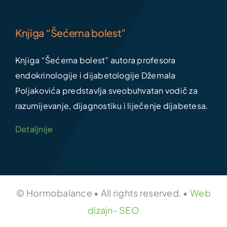
Knjiga “Šećerna bolest”
Knjiga “Šećerna bolest” autora profesora
endokrinologije i dijabetologije Džemala
Poljakovića predstavlja sveobuhvatan vodič za
razumijevanje, dijagnostiku i liječenje dijabetesa.
Detaljnije
© Hormobalance • All rights reserved. •
Web
dizajn- SEO