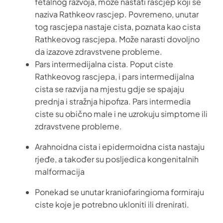
fetalnog razvoja, može nastati rascjep koji se
naziva Rathkeov rascjep. Povremeno, unutar
tog rascjepa nastaje cista, poznata kao cista
Rathkeovog rascjepa. Može narasti dovoljno
da izazove zdravstvene probleme.
Pars intermedijalna cista. Poput ciste
Rathkeovog rascjepa, i pars intermedijalna
cista se razvija na mjestu gdje se spajaju
prednja i stražnja hipofiza. Pars intermedia
ciste su obično male i ne uzrokuju simptome ili
zdravstvene probleme.
Arahnoidna cista i epidermoidna cista nastaju
rjeđe, a također su posljedica kongenitalnih
malformacija
Ponekad se unutar kraniofaringioma formiraju
ciste koje je potrebno ukloniti ili drenirati.