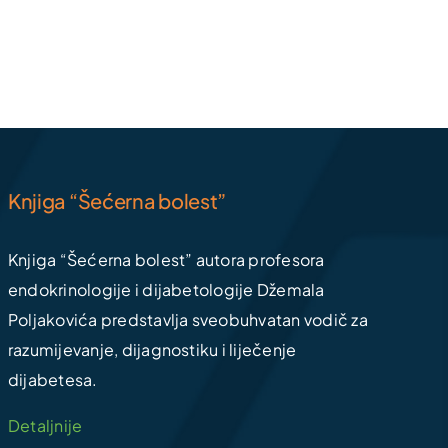
Knjiga “Šećerna bolest”
Knjiga “Šećerna bolest” autora profesora
endokrinologije i dijabetologije Džemala
Poljakovića predstavlja sveobuhvatan vodič za
razumijevanje, dijagnostiku i liječenje
dijabetesa.
Detaljnije