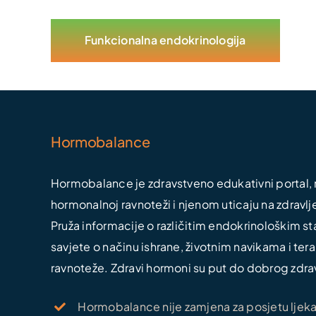
Funkcionalna endokrinologija
Hormobalance
Hormobalance je zdravstveno edukativni portal, n
hormonalnoj ravnoteži i njenom uticaju na zdravlj
Pruža informacije o različitim endokrinološkim s
savjete o načinu ishrane, životnim navikama i t
ravnoteže. Zdravi hormoni su put do dobrog zdrav
Hormobalance nije zamjena za posjetu ljekaru