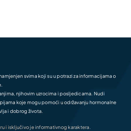
amjenjen svima koji su u potrazi za informacijama o
e.
tanjima, njihovim uzrocima i posljedicama. Nudi
erapijama koje mogu pomoći u održavanju hormonalne
lja i dobrog života.
 i isključivo je informativnog karaktera.