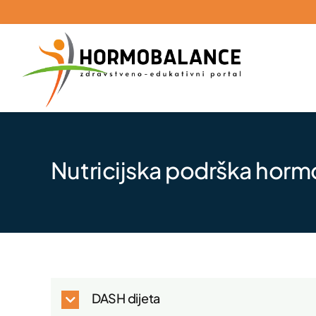
Skip
to
content
Nutricijska podrška horm
DASH dijeta