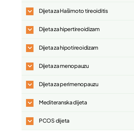
Dijeta za Hašimoto tireoiditis
Dijeta za hipertireoidizam
Dijeta za hipotireoidizam
Dijeta za menopauzu
Dijeta za perimenopauzu
Mediteranska dijeta
PCOS dijeta