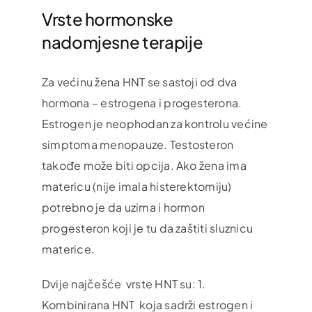
Vrste hormonske
nadomjesne terapije
Za većinu žena HNT se sastoji od dva
hormona – estrogena i progesterona.
Estrogen je neophodan za kontrolu većine
simptoma menopauze. Testosteron
takođe može biti opcija. Ako žena ima
matericu (nije imala histerektomiju)
potrebno je da uzima i hormon
progesteron koji je tu da zaštiti sluznicu
materice.
Dvije najčešće vrste HNT su: 1.
Kombinirana HNT koja sadrži estrogen i