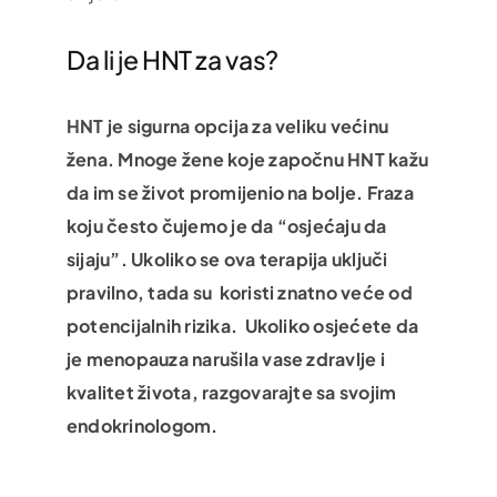
Da li je HNT za vas?
HNT je sigurna opcija za veliku većinu
žena. Mnoge žene koje započnu HNT kažu
da im se život promijenio na bolje. Fraza
koju često čujemo je da “osjećaju da
sijaju”. Ukoliko se ova terapija uključi
pravilno, tada su koristi znatno veće od
potencijalnih rizika. Ukoliko osjećete da
je menopauza narušila vase zdravlje i
kvalitet života, razgovarajte sa svojim
endokrinologom.