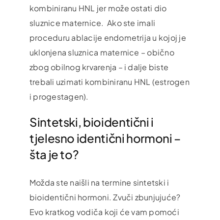
kombiniranu HNL jer može ostati dio
sluznice maternice. Ako ste imali
proceduru ablacije endometrija u kojoj je
uklonjena sluznica maternice – obično
zbog obilnog krvarenja – i dalje biste
trebali uzimati kombiniranu HNL (estrogen
i progestagen).
Sintetski, bioidentični i
tjelesno identični hormoni –
šta je to?
Možda ste naišli na termine sintetski i
bioidentični hormoni. Zvuči zbunjujuće?
Evo kratkog vodiča koji će vam pomoći