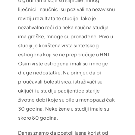
U godinama koje su slijedile, mnogi
liječnici i naučnici su pozivali na nezavisnu
reviziju rezultata te studije. Iako je
nezahvalno reći da neka naučna studija
ima greške, mnoge su pronađene. Prvo u
studiji je korištena vrsta sintetskog
estrogena koji se ne preporučuje u HNT.
Osim vrste estrogena imali su i mnoge
druge nedostatke. Na primjer, da bi
proučavali bolesti srca, istraživači su
uključili u studiju pacijentice starije
životne dobi koje su bile u menopauzi čak
30 godina. Neke žene u studiji imale su
skoro 80 godina.
Danas znamo da postoji jasna korist od