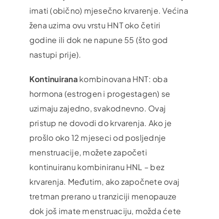
imati (obično) mjesečno krvarenje. Većina
žena uzima ovu vrstu HNT oko četiri
godine ili dok ne napune 55 (što god
nastupi prije).
Kontinuirana
kombinovana HNT: oba
hormona (estrogen i progestagen) se
uzimaju zajedno, svakodnevno. Ovaj
pristup ne dovodi do krvarenja. Ako je
prošlo oko 12 mjeseci od posljednje
menstruacije, možete započeti
kontinuiranu kombiniranu HNL – bez
krvarenja. Međutim, ako započnete ovaj
tretman prerano u tranziciji menopauze
dok još imate menstruaciju, možda ćete