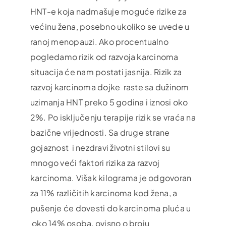
HNT-e koja nadmašuje moguće rizike za
većinu žena, posebno ukoliko se uvede u
ranoj menopauzi. Ako procentualno
pogledamo rizik od razvoja karcinoma
situacija će nam postati jasnija. Rizik za
razvoj karcinoma dojke raste sa dužinom
uzimanja HNT preko 5 godina i iznosi oko
2%. Po isključenju terapije rizik se vraća na
bazične vrijednosti. Sa druge strane
gojaznost i nezdravi životni stilovi su
mnogo veći faktori rizika za razvoj
karcinoma. Višak kilograma je odgovoran
za 11% različitih karcinoma kod žena, a
pušenje će dovesti do karcinoma pluća u
oko 14% osoba, ovisno o broju