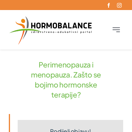
Skip
to
content
Toggle
Navigati
Početna
Perimenopauza i
Oboljenja
menopauza. Zašto se
bojimo hormonske
Funkcionalna endokrinologija
terapije?
Blog
Kontakt
Podijeli objavu!