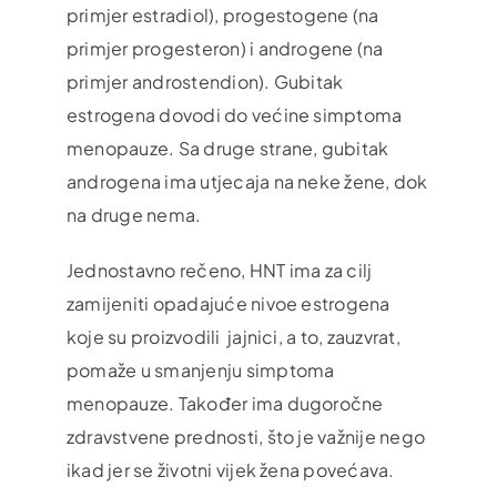
primjer estradiol), progestogene (na
primjer progesteron) i androgene (na
primjer androstendion). Gubitak
estrogena dovodi do većine simptoma
menopauze. Sa druge strane, gubitak
androgena ima utjecaja na neke žene, dok
na druge nema.
Jednostavno rečeno, HNT ima za cilj
zamijeniti opadajuće nivoe estrogena
koje su proizvodili jajnici, a to, zauzvrat,
pomaže u smanjenju simptoma
menopauze. Također ima dugoročne
zdravstvene prednosti, što je važnije nego
ikad jer se životni vijek žena povećava.