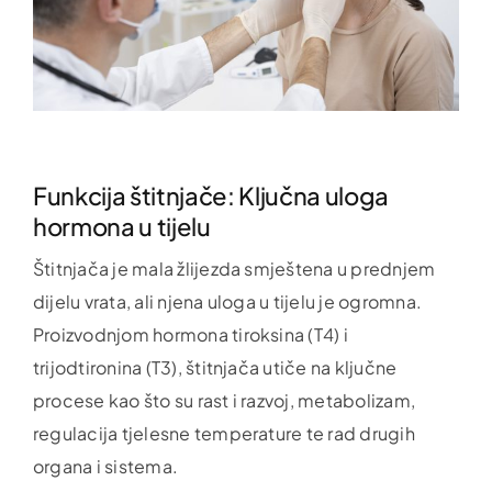
Funkcija štitnjače: Ključna uloga
hormona u tijelu
Štitnjača je mala žlijezda smještena u prednjem
dijelu vrata, ali njena uloga u tijelu je ogromna.
Proizvodnjom hormona tiroksina (T4) i
trijodtironina (T3), štitnjača utiče na ključne
procese kao što su rast i razvoj, metabolizam,
regulacija tjelesne temperature te rad drugih
organa i sistema.