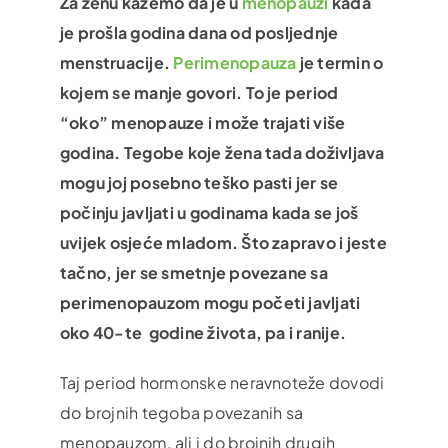
Za ženu kažemo da je u
menopauzi
kada
je prošla godina dana od posljednje
menstruacije.
Perimenopauza
je termin o
kojem se manje govori. To je period
“oko” menopauze i može trajati više
godina. Tegobe koje žena tada doživljava
mogu joj posebno teško pasti jer se
počinju javljati u godinama kada se još
uvijek osjeće mladom. Što zapravo i jeste
tačno, jer se smetnje povezane sa
perimenopauzom mogu početi javljati
oko 40-te godine života, pa i ranije.
Taj period hormonske neravnoteže dovodi
do brojnih tegoba povezanih sa
menopauzom, ali i do brojnih drugih