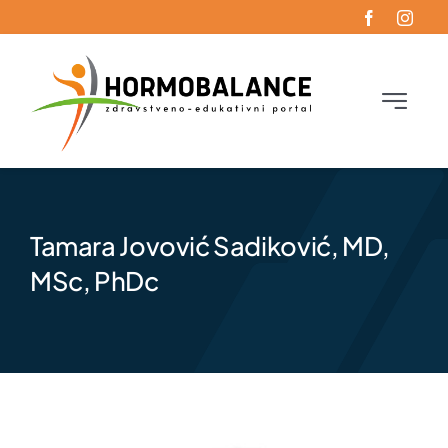
Skip
to
content
Toggle
Navigati
Početna
Oboljenja
Tamara Jovović Sadiković, MD,
MSc, PhDc
Funkcionalna endokrinologija
Blog
Kontakt