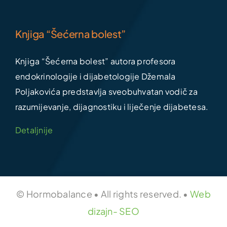
Knjiga “Šećerna bolest”
Knjiga “Šećerna bolest” autora profesora
endokrinologije i dijabetologije Džemala
Poljakovića predstavlja sveobuhvatan vodič za
razumijevanje, dijagnostiku i liječenje dijabetesa.
Detaljnije
© Hormobalance • All rights reserved. •
Web
dizajn- SEO