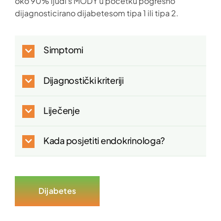
oko 90% ljudi s MODY u početku pogrešno
dijagnosticirano dijabetesom tipa 1 ili tipa 2.
Simptomi
Dijagnostički kriteriji
Liječenje
Kada posjetiti endokrinologa?
Dijabetes