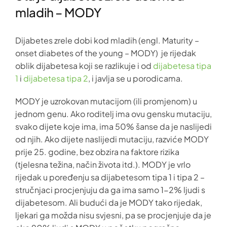
mladih – MODY
Dijabetes zrele dobi kod mladih (engl. Maturity –
onset diabetes of the young – MODY) je rijedak
oblik dijabetesa koji se razlikuje i od
dijabetesa tipa
1
i
dijabetesa tipa 2
, i javlja se u porodicama.
MODY je uzrokovan mutacijom (ili promjenom) u
jednom genu. Ako roditelj ima ovu gensku mutaciju,
svako dijete koje ima, ima 50% šanse da je naslijedi
od njih. Ako dijete naslijedi mutaciju, razviće MODY
prije 25. godine, bez obzira na faktore rizika
(tjelesna težina, način života itd.). MODY je vrlo
rijedak u poređenju sa dijabetesom tipa 1 i tipa 2 –
stručnjaci procjenjuju da ga ima samo 1-2% ljudi s
dijabetesom. Ali budući da je MODY tako rijedak,
ljekari ga možda nisu svjesni, pa se procjenjuje da je