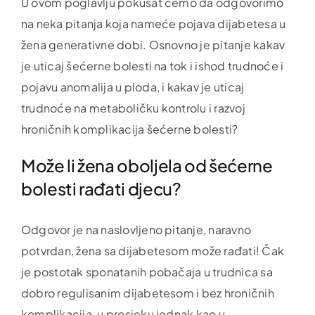
U ovom poglavlju pokušat ćemo da odgovorimo
na neka pitanja koja nameće pojava dijabetesa u
žena generativne dobi. Osnovno je pitanje kakav
je uticaj šećerne bolesti na tok i ishod trudnoće i
pojavu anomalija u ploda, i kakav je uticaj
trudnoće na metaboličku kontrolu i razvoj
hroničnih komplikacija šećerne bolesti?
Može li žena oboljela od šećerne
bolesti rađati djecu?
Odgovor je na naslovljeno pitanje, naravno
potvrdan, žena sa dijabetesom može rađati! Čak
je postotak sponatanih pobačaja u trudnica sa
dobro regulisanim dijabetesom i bez hroničnih
komplikacija, u prosjeku jednak kao u