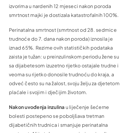
izvorima u nardenih 12 mjeseci nakon poroda
smrtnost majki je dostizala katastrofalnih 100%.
Perinatalna smrtnost (smrtnost od 28. sedmice
trudnoće do 7. dana nakon poroda) iznosila je
iznad 65%. Rezime ovih statističkih podataka
zaista je tužan: u preinzulinskom periodu žene su
sa dijabetesom izuzetno rijetko ostajale trudne i
veoma su rijetko donosile trudnoću do kraja, a
odveć često su na žalost, svoju želju za djetetom
plaćale i svojim i dječijim životom.
Nakon uvođenja inzulina
u liječenje šećerne
bolesti postepeno se poboljšava tretman
dijabetičnih trudnica i smanjuje perinatalna