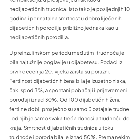
nedijabetičnih trudnica. Isto tako je posljednjih 10
godina i perinatalna smrtnost u dobro liječenih
dijabetičnih porodilja približno jednaka kao u
nedijabetičnih porodilja.
U preinzulinskom periodu međutim, trudnoća je
bila najtužnije poglavlje u dijabetesu. Podaci iz
prvih decenija 20. vijeka zaista su porazni.
Fertilnost dijabetičnih žena bila je izuzetno niska,
čak ispod 3%, a spontani pobačaji i prijevremeni
porođaji iznad 30%. Od 100 dijabetičnih žena
fertilne dobi, prosječno su samo 3 ostajale trudne
i od njih je samo svaka treća donosila trudnoću do
kraja. Smrtnost dijabetičnih trudnica u toku
trudnoće i poroda bila je iznad 50%. Prema nekim