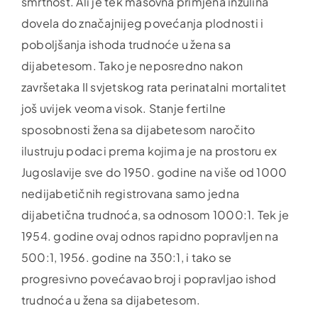
smrtnost. Ali je tek masovna primjena inzulina
dovela do značajnijeg povećanja plodnosti i
poboljšanja ishoda trudnoće u žena sa
dijabetesom. Tako je neposredno nakon
završetaka II svjetskog rata perinatalni mortalitet
još uvijek veoma visok. Stanje fertilne
sposobnosti žena sa dijabetesom naročito
ilustruju podaci prema kojima je na prostoru ex
Jugoslavije sve do 1950. godine na više od 1000
nedijabetičnih registrovana samo jedna
dijabetična trudnoća, sa odnosom 1000:1. Tek je
1954. godine ovaj odnos rapidno popravljen na
500:1, 1956. godine na 350:1, i tako se
progresivno povećavao broj i popravljao ishod
trudnoća u žena sa dijabetesom.