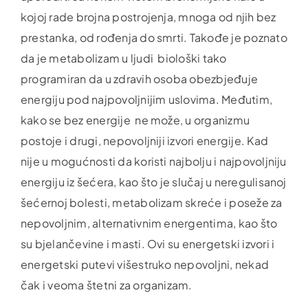
kojoj rade brojna postrojenja, mnoga od njih bez
prestanka, od rođenja do smrti. Takođe je poznato
da je metabolizam u ljudi biološki tako
programiran da u zdravih osoba obezbjeđuje
energiju pod najpovoljnijim uslovima. Međutim,
kako se bez energije ne može, u organizmu
postoje i drugi, nepovoljniji izvori energije. Kad
nije u mogućnosti da koristi najbolju i najpovoljniju
energiju iz šećera, kao što je slučaj u neregulisanoj
šećernoj bolesti, metabolizam skreće i poseže za
nepovoljnim, alternativnim energentima, kao što
su bjelančevine i masti. Ovi su energetski izvori i
energetski putevi višestruko nepovoljni, nekad
čak i veoma štetni za organizam.