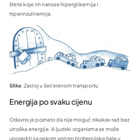
štete koje im nanose hiperglikemija i
hiperinzulinemija.
Slika
: Zastoj u šećerenom transportu
Energija po svaku cijenu
Odavno je poznato da nije moguć nikakav rad bez
utroška energije. A ljudski organizma se može
uporediti sa nekom vrstom biohemijske hale u