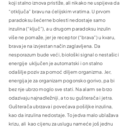
koji stalno iznova pristiže, ali nikako ne uspijeva da
“otključa” bravu na ćelijskim vratima. U prvom
paradoksu šećerne bolesti nedostaje samo
inzulina (“ključ”), a u drugom paradoksu inzulin
više ne pomaže, jer je receptor (“brava”) u kvaru,
brava je na izvjestan način zaglavljena. Da
nesporazum bude veći, biološki signal o nestašici
energije uključen je automatski i on stalno
odašilje poziv za pomoć diljem organizma. Jer,
energija je za organizam pogonsko gorivo, pa bi
bez nje ubrzo moglo sve stati. Na alarm se brzo
odazivaju najnadležniji, a to su gušterača i jetra.
Gušterača ubrzava i povećava pošiljke inzulina,
kao da inzulina nedostaje. To jedva malo ublažava
krizu, ali kao cijenu za uslugu nameće još jednu