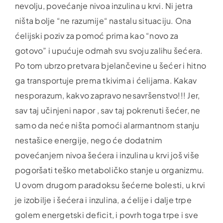
nevolju, povećanje nivoa inzulina u krvi. Ni jetra
ništa bolje “ne razumije“ nastalu situaciju. Ona
ćelijski poziv za pomoć prima kao “novo za
gotovo” i upućuje odmah svu svoju zalihu šećera.
Po tom ubrzo pretvara bjelančevine u šećer i hitno
ga transportuje prema tkivima i ćelijama. Kakav
nesporazum, kakvo zapravo nesavršenstvo!!! Jer,
sav taj učinjeni napor , sav taj pokrenuti šećer, ne
samo da neće ništa pomoći alarmantnom stanju
nestašice energije, nego će dodatnim
povećanjem nivoa šećera i inzulina u krvi još više
pogoršati teško metaboličko stanje u organizmu.
U ovom drugom paradoksu šećerne bolesti, u krvi
je izobilje i šećera i inzulina, a ćelije i dalje trpe
golem energetski deficit, i povrh toga trpe i sve