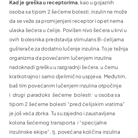
Kad je greška u receptorima
, kao u gojaznih
osoba sa tipom 2 šećerne bolesti, inzulin ne može
da se veže za promijenjeni receptor i opet nema
ulaska šećera u ćelije. Povišen nivo šećera u krvi u
ovih bolesnika predstavlja stimulans B-ćelijama
gušterače za dodatno lučenje inzulina. To je težnja
organizma da povećanim lučenjem inzulina
nadoknadi grešku u razgradnji šećera, u čemu
kratkotrajno i samo djelimično uspjeva. Međutim,
baš tim povećanim lučenjem inzulina otpočinje
i
drugi paradoks šećerne bolesti:
u osoba sa
tipom 2 šećerne bolesti “pred ćelijskim vratima”
je još veća zbrka. Tu su zajedno i zaustavljena
kolona šećernog transporta i “specijalne
inzulinske ekipe”, tj. povećana količina inzulina