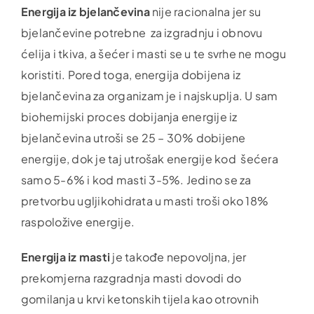
Energija iz bjelančevina
nije racionalna jer su
bjelančevine potrebne za izgradnju i obnovu
ćelija i tkiva, a šećer i masti se u te svrhe ne mogu
koristiti. Pored toga, energija dobijena iz
bjelančevina za organizam je i najskuplja. U sam
biohemijski proces dobijanja energije iz
bjelančevina utroši se 25 – 30% dobijene
energije, dok je taj utrošak energije kod šećera
samo 5-6% i kod masti 3-5%. Jedino se za
pretvorbu ugljikohidrata u masti troši oko 18%
raspoložive energije.
Energija iz masti
je takođe nepovoljna, jer
prekomjerna razgradnja masti dovodi do
gomilanja u krvi ketonskih tijela kao otrovnih