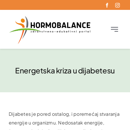
Skip
to
content
Toggle
Navigati
Početna
Oboljenja
Energetska kriza u dijabetesu
Funkcionalna endokrinologija
Blog
Dijabetes je pored ostalog, i poremećaj stvaranja
Kontakt
energije u organizmu. Nedosatak energije,