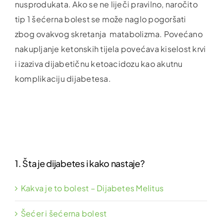
nusprodukata. Ako se ne liječi pravilno, naročito
tip 1 šećerna bolest se može naglo pogoršati
zbog ovakvog skretanja matabolizma. Povećano
nakupljanje ketonskih tijela povećava kiselost krvi
i izaziva dijabetičnu ketoacidozu kao akutnu
komplikaciju dijabetesa.
1. Šta je dijabetes i kako nastaje?
Kakva je to bolest – Dijabetes Melitus
Šećer i šećerna bolest