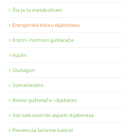
Šta je to metabolizam
Energetska kriza u dijabetesu
Enzimi i hormoni gušterače
Inzulin
Glukagon
Somatostatin
Bolest gušterače i dijabetes
Socioekonomski aspekt dijabetesa
Prevencija šećerne bolesti