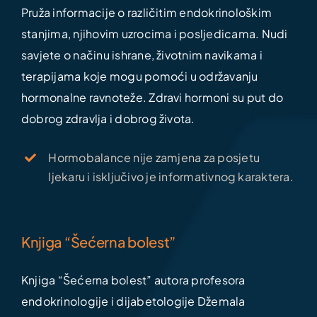
Pruža informacije o različitim endokrinološkim
stanjima, njihovim uzrocima i posljedicama. Nudi
savjete o načinu ishrane, životnim navikama i
terapijama koje mogu pomoći u održavanju
hormonalne ravnoteže. Zdravi hormoni su put do
dobrog zdravlja i dobrog života.
Hormobalance nije zamjena za posjetu
ljekaru i isključivo je informativnog karaktera.
Knjiga “Šećerna bolest”
Knjiga “Šećerna bolest” autora profesora
endokrinologije i dijabetologije Džemala