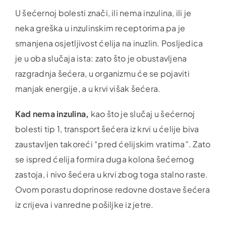
U šećernoj bolesti znači, ili nema inzulina, ili je
neka greška u inzulinskim receptorima pa je
smanjena osjetljivost ćelija na inuzlin. Posljedica
je u oba slučaja ista: zato što je obustavljena
razgradnja šećera, u organizmu će se pojaviti
manjak energije, a u krvi višak šećera.
Kad nema inzulina,
kao što je slučaj u šećernoj
bolesti tip 1, transport šećera iz krvi u ćelije biva
zaustavljen takoreći “pred ćelijskim vratima”. Zato
se ispred ćelija formira duga kolona šećernog
zastoja, i nivo šećera u krvi zbog toga stalno raste.
Ovom porastu doprinose redovne dostave šećera
iz crijeva i vanredne pošiljke iz jetre.