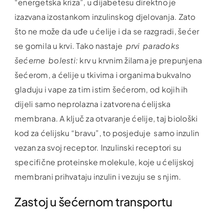
“energetska kriza”, u dijabetesu direktno je
izazvana izostankom inzulinskog djelovanja. Zato
što ne može da uđe u ćelije i da se razgradi, šećer
se gomila u krvi. Tako nastaje
prvi paradoks
šećerne bolesti:
krv u krvnim žilama je prepunjena
šećerom, a ćelije u tkivima i organima bukvalno
gladuju i vape za tim istim šećerom, od kojih ih
dijeli samo neprolazna i zatvorena ćelijska
membrana. A ključ za otvaranje ćelije, taj biološki
kod za ćelijsku “bravu”, to posjeduje samo inzulin
vezan za svoj receptor. Inzulinski receptori su
specifične proteinske molekule, koje u ćelijskoj
membrani prihvataju inzulin i vezuju se s njim.
Zastoj u šećernom transportu