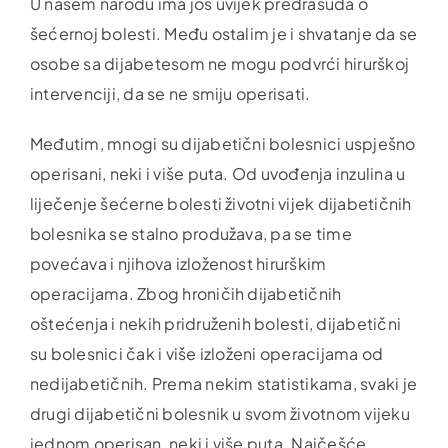
U našem narodu ima još uvijek predrasuda o
šećernoj bolesti. Među ostalim je i shvatanje da se
osobe sa dijabetesom ne mogu podvrći hirurškoj
intervenciji, da se ne smiju operisati.
Međutim, mnogi su dijabetični bolesnici uspješno
operisani, neki i više puta. Od uvođenja inzulina u
liječenje šećerne bolesti životni vijek dijabetičnih
bolesnika se stalno produžava, pa se time
povećava i njihova izloženost hirurškim
operacijama. Zbog hroničih dijabetičnih
oštećenja i nekih pridruženih bolesti, dijabetični
su bolesnici čak i više izloženi operacijama od
nedijabetičnih. Prema nekim statistikama, svaki je
drugi dijabetični bolesnik u svom životnom vijeku
jednom operisan, neki i više puta. Najčešće