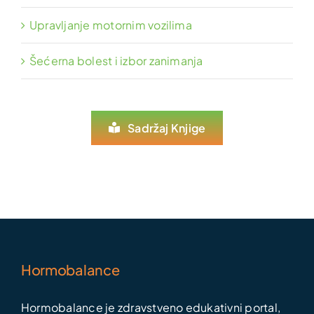
Upravljanje motornim vozilima
Šećerna bolest i izbor zanimanja
Sadržaj Knjige
Hormobalance
Hormobalance je zdravstveno edukativni portal,