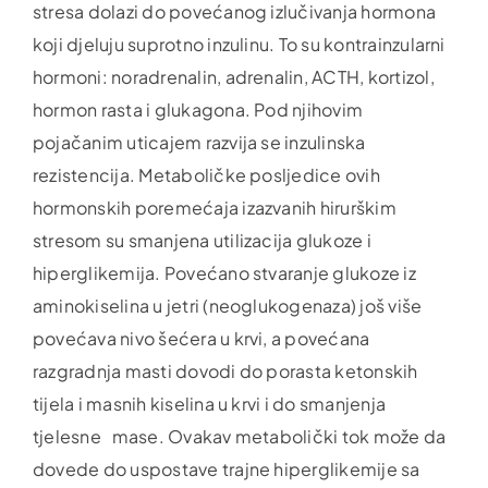
stresa dolazi do povećanog izlučivanja hormona
koji djeluju suprotno inzulinu. To su kontrainzularni
hormoni: noradrenalin, adrenalin, ACTH, kortizol,
hormon rasta i glukagona. Pod njihovim
pojačanim uticajem razvija se inzulinska
rezistencija. Metaboličke posljedice ovih
hormonskih poremećaja izazvanih hirurškim
stresom su smanjena utilizacija glukoze i
hiperglikemija. Povećano stvaranje glukoze iz
aminokiselina u jetri (neoglukogenaza) još više
povećava nivo šećera u krvi, a povećana
razgradnja masti dovodi do porasta ketonskih
tijela i masnih kiselina u krvi i do smanjenja
tjelesne mase. Ovakav metabolički tok može da
dovede do uspostave trajne hiperglikemije sa