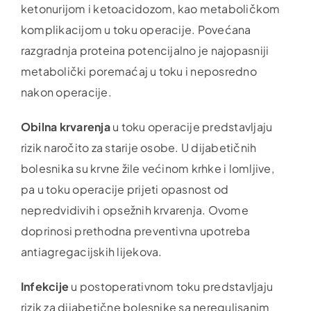
ketonurijom i ketoacidozom, kao metaboličkom
komplikacijom u toku operacije. Povećana
razgradnja proteina potencijalno je najopasniji
metabolički poremaćaj u toku i neposredno
nakon operacije.
Obilna krvarenja
u toku operacije predstavljaju
rizik naročito za starije osobe. U dijabetičnih
bolesnika su krvne žile većinom krhke i lomljive,
pa u toku operacije prijeti opasnost od
nepredvidivih i opsežnih krvarenja. Ovome
doprinosi prethodna preventivna upotreba
antiagregacijskih lijekova.
Infekcije
u postoperativnom toku predstavljaju
rizik za dijabetične bolesnike sa neregulisanim