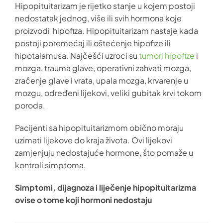
Hipopituitarizam je rijetko stanje u kojem postoji
nedostatak jednog, više ili svih hormona koje
proizvodi hipofiza. Hipopituitarizam nastaje kada
postoji poremećaj ili oštećenje hipofize ili
hipotalamusa. Najčešći uzroci su
tumori hipofize
i
mozga, trauma glave, operativni zahvati mozga,
zračenje glave i vrata, upala mozga, krvarenje u
mozgu, određeni lijekovi, veliki gubitak krvi tokom
poroda.
Pacijenti sa hipopituitarizmom obično moraju
uzimati lijekove do kraja života. Ovi lijekovi
zamjenjuju nedostajuće hormone, što pomaže u
kontroli simptoma.
Simptomi, dijagnoza i liječenje hipopituitarizma
ovise o tome koji hormoni nedostaju