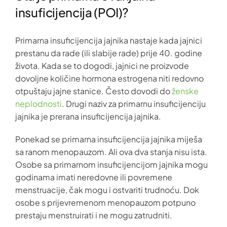
insuficijencija (POI)?
Primarna insuficijencija jajnika nastaje kada jajnici
prestanu da rade (ili slabije rade) prije 40. godine
života. Kada se to dogodi, jajnici ne proizvode
dovoljne količine hormona estrogena niti redovno
otpuštaju jajne stanice. Često dovodi do
ženske
neplodnosti
. Drugi naziv za primarnu insuficijenciju
jajnika je prerana insuficijencija jajnika.
Ponekad se primarna insuficijencija jajnika miješa
sa ranom menopauzom. Ali ova dva stanja nisu ista.
Osobe sa primarnom insuficijencijom jajnika mogu
godinama imati neredovne ili povremene
menstruacije, čak mogu i ostvariti trudnoću. Dok
osobe s prijevremenom menopauzom potpuno
prestaju menstruirati i ne mogu zatrudniti.