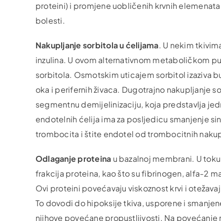
proteini) i promjene uobličenih krvnih elemenata (
bolesti.
Nakupljanje sorbitola u ćelijama
. U nekim tkivima
inzulina. U ovom alternativnom metaboličkom put
sorbitola. Osmotskim uticajem sorbitol izaziva b
oka i perifernih živaca. Dugotrajno nakupljanje sor
segmentnu demijelinizaciju, koja predstavlja je
endotelnih ćelija ima za posljedicu smanjenje sin
trombocita i štite endotel od trombocitnih naku
Odlaganje proteina
u bazalnoj membrani. U toku
frakcija proteina, kao što su fibrinogen, alfa-2 mak
Ovi proteini povećavaju viskoznost krvi i otežavaj
To dovodi do hipoksije tkiva, usporene i smanjene 
njihove povećane propustljivosti. Na povećanje 