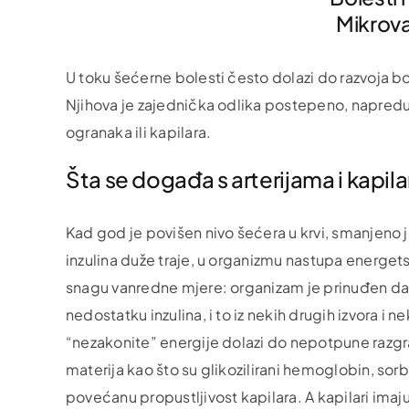
Mikrova
U toku šećerne bolesti često dolazi do razvoja bol
Njihova je zajednička odlika postepeno, napreduju
ogranaka ili kapilara.
Šta se događa s arterijama i kapil
Kad god je povišen nivo šećera u krvi, smanjeno j
inzulina duže traje, u organizmu nastupa energets
snagu vanredne mjere: organizam je prinuđen da
nedostatku inzulina, i to iz nekih drugih izvora 
“nezakonite” energije dolazi do nepotpune razgr
materija kao što su glikozilirani hemoglobin, sorbi
povećanu propustljivost kapilara. A kapilari imaj