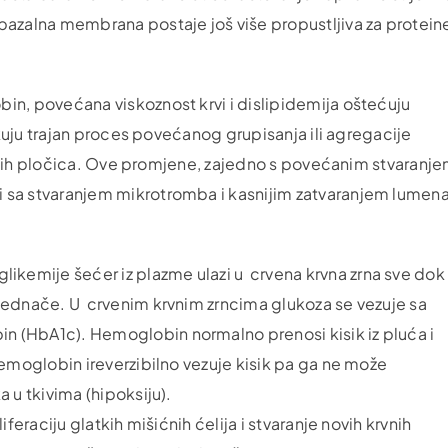
 bazalna membrana postaje još više propustljiva za protein
obin, povećana viskoznost krvi i dislipidemija oštećuju
rokuju trajan proces povećanog grupisanja ili agregacije
 krvnih pločica. Ove promjene, zajedno s povećanim stvaranj
i sa stvaranjem mikrotromba i kasnijim zatvaranjem lumen
erglikemije šećer iz plazme ulazi u crvena krvna zrna sve dok
zjednače. U crvenim krvnim zrncima glukoza se vezuje sa
n (HbA1c). Hemoglobin normalno prenosi kisik iz pluća i
 hemoglobin ireverzibilno vezuje kisik pa ga ne može
a u tkivima (hipoksiju).
iferaciju glatkih mišićnih ćelija i stvaranje novih krvnih