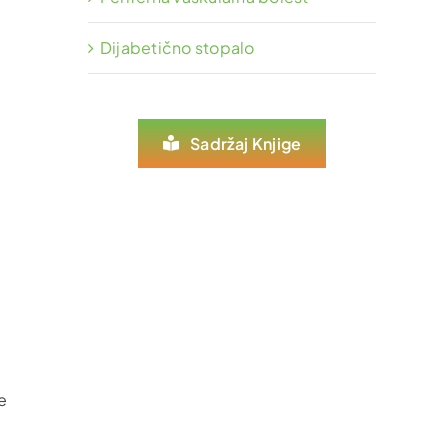
Dijabetično stopalo
i
Sadržaj Knjige
e