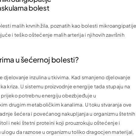
skularna bolest
esti malih krvnih žila, poznatih kao bolesti mikroangipatije
će i teško oštećenje malih arterija i njihovih završnih
arima u šećernoj bolesti?
e djelovanje inzulina u tkivima. Kad smanjeno djelovanje
ka kriza. U sistemu proizvodnje energije tada stupaju na
 prijeko potrebnu energiju obezbjeđuje u
i nekim drugim metaboličkim kanalima. U toku stvaranja ove
adnje šećera i povećanog nakupljanja u organizmu štetnih
tol i neki štetni proteini koji prouzrokuju oštećenje i
u ulogu da raznose u organizmu toliko dragocjen materijal,