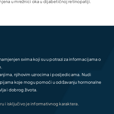
omjena u mrežnici oka u dijabetičnoj retinopatiji.
amjenjen svima koji su u potrazi za informacijama o
e.
tanjima, njihovim uzrocima i posljedicama. Nudi
erapijama koje mogu pomoći u održavanju hormonalne
lja i dobrog života.
 i isključivo je informativnog karaktera.