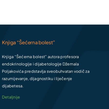
Knjiga “Šećerna bolest”
Knjiga “Šećerna bolest” autora profesora
endokrinologije i dijabetologije Džemala
Poljakovića predstavlja sveobuhvatan vodič za
razumijevanje, dijagnostiku i liječenje
dijabetesa.
Detaljnije