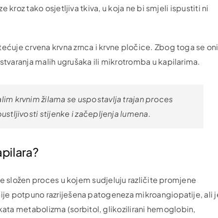
e kroz tako osjetljiva tkiva, u koja ne bi smjeli ispustiti ni
tećuje crvena krvna zrnca i krvne pločice. Zbog toga se on
stvaranja malih ugrušaka ili mikrotromba u kapilarima.
lim krvnim žilama se uspostavlja trajan proces
ustljivosti stijenke i začepljenja lumena.
apilara?
a je složen proces u kojem sudjeluju različite promjene
nije potpuno razriješena patogeneza mikroangiopatije, ali j
ta metabolizma (sorbitol, glikozilirani hemoglobin,