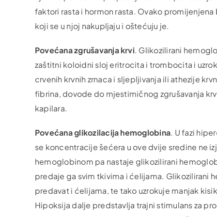
faktori rasta i hormon rasta. Ovako promijenjena
koji se u njoj nakupljaju i oštećuju je.
Povećana zgrušavanja krvi
. Glikozilirani hemogl
zaštitni koloidni sloj eritrocita i trombocita i uz
crvenih krvnih zrnaca i sljepljivanja ili athezije
fibrina, dovode do mjestimičnog zgrušavanja krv
kapilara.
Povećana glikozilacija hemoglobina
. U fazi hip
se koncentracije šećera u ove dvije sredine ne i
hemoglobinom pa nastaje glikozilirani hemoglobi
predaje ga svim tkivima i ćelijama. Glikozilirani
predavat i ćelijama, te tako uzrokuje manjak kisik
Hipoksija dalje predstavlja trajni stimulans za prol