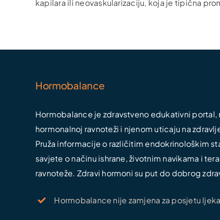
kapilara ili neovaskularizaciju, koja je tipična pr
Hormobalance
Hormobalance je zdravstveno edukativni portal, n
hormonalnoj ravnoteži i njenom uticaju na zdravlj
Pruža informacije o različitim endokrinološkim s
savjete o načinu ishrane, životnim navikama i t
ravnoteže. Zdravi hormoni su put do dobrog zdrav
Hormobalance nije zamjena za posjetu ljekaru