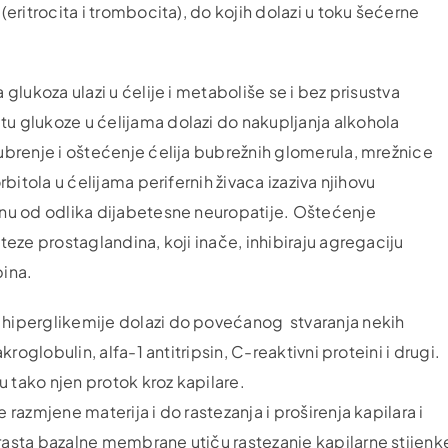
eritrocita i trombocita), do kojih dolazi u toku šećerne
 glukoza ulazi u ćelije i metaboliše se i bez prisustva
u glukoze u ćelijama dolazi do nakupljanja alkohola
ubrenje i oštećenje ćelija bubrežnih glomerula, mrežnice
bitola u ćelijama perifernih živaca izaziva njihovu
dnu od odlika dijabetesne neuropatije. Oštećenje
teze prostaglandina, koji inače, inhibiraju agregaciju
pina.
 hiperglikemije dolazi do povećanog stvaranja nekih
roglobulin, alfa-1 antitripsin, C-reaktivni proteini i drugi.
u tako njen protok kroz kapilare.
razmjene materija i do rastezanja i proširenja kapilara i
rasta bazalne membrane utiču rastezanje kapilarne stijenk