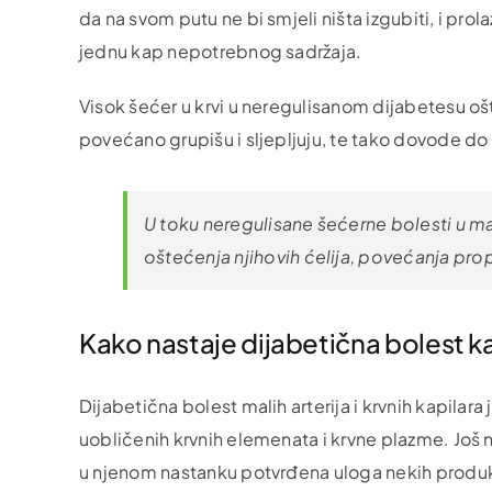
da na svom putu ne bi smjeli ništa izgubiti, i prolaz
jednu kap nepotrebnog sadržaja.
Visok šećer u krvi u neregulisanom dijabetesu oš
povećano grupišu i sljepljuju, te tako dovode do 
U toku neregulisane šećerne bolesti u ma
oštećenja njihovih ćelija, povećanja prop
Kako nastaje dijabetična bolest k
Dijabetična bolest malih arterija i krvnih kapilar
uobličenih krvnih elemenata i krvne plazme. Još 
u njenom nastanku potvrđena uloga nekih produka