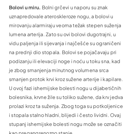
Bolovi u miru.
Bolni grčevi u naporu su znak
uznapredovale ateroskleroze nogu, a bolovi u
mirovanju alarmiraju veoma težak stepen suženja
lumena arterija. Zato su ovi bolovi dugotrajni, u
vidu paljenja ili sijevanja i najčešće su ograničeni
na prednji dio stopala. Bolovi se pojačavaju pri
podizanju ili elevaciji noge i noću u toku sna, kad
je zbog smanjenja minutnog volumena srca
smanjen protok krvi kroz sužene arterije i kapilare.
U ovoj fazi ishemijske bolesti nogu u dijabetičnih
bolesnika, krvne žile su toliko sužene, da krv jedva
prolazi kroz ta suženja. Zbog toga su potkoljenice
i stopala stalno hladni, blijedi i često lividni. Ovaj
stupanj ishemijske bolesti nogu može se označiti
kao pregangrenozno stanje.