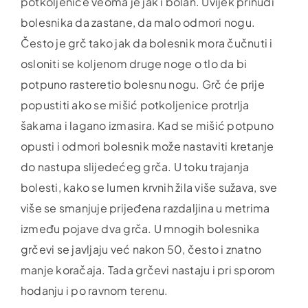
potkoljenice veoma je jak i bolan. Uvijek prinudi
bolesnika da zastane, da malo odmori nogu.
Često je grč tako jak da bolesnik mora čučnuti i
osloniti se koljenom druge noge o tlo da bi
potpuno rasteretio bolesnu nogu. Grč će prije
popustiti ako se mišić potkoljenice protrlja
šakama i lagano izmasira. Kad se mišić potpuno
opusti i odmori bolesnik može nastaviti kretanje
do nastupa slijedećeg grča. U toku trajanja
bolesti, kako se lumen krvnih žila više sužava, sve
više se smanjuje prijeđena razdaljina u metrima
između pojave dva grča. U mnogih bolesnika
grčevi se javljaju već nakon 50, često i znatno
manje koračaja. Tada grčevi nastaju i pri sporom
hodanju i po ravnom terenu.