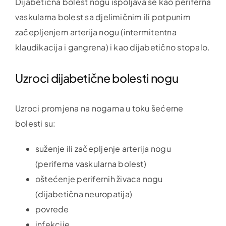
Dijabetična bolest nogu ispoljava se kao periferna
vaskularna bolest sa djelimičnim ili potpunim
začepljenjem arterija nogu (intermitentna
klaudikacija i gangrena) i kao dijabetično stopalo.
Uzroci dijabetične bolesti nogu
Uzroci promjena na nogama u toku šećerne
bolesti su:
suženje ili začepljenje arterija nogu
(periferna vaskularna bolest)
oštećenje perifernih živaca nogu
(dijabetična neuropatija)
povrede
infekcije