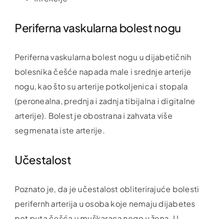
Periferna vaskularna bolest nogu
Periferna vaskularna bolest nogu u dijabetičnih
bolesnika češće napada male i srednje arterije
nogu, kao što su arterije potkoljenica i stopala
(peronealna, prednja i zadnja tibijalna i digitalne
arterije). Bolest je obostrana i zahvata više
segmenata iste arterije.
Učestalost
Poznato je, da je učestalost obliterirajuće bolesti
perifernh arterija u osoba koje nemaju dijabetes
pet puta češća u muškaraca nego u žena. U