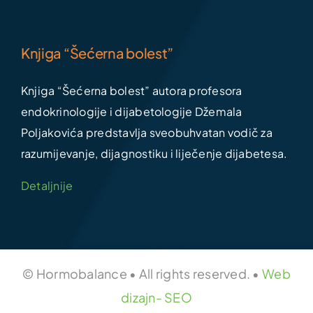
Knjiga “Šećerna bolest”
Knjiga “Šećerna bolest” autora profesora
endokrinologije i dijabetologije Džemala
Poljakovića predstavlja sveobuhvatan vodič za
razumijevanje, dijagnostiku i liječenje dijabetesa.
Detaljnije
© Hormobalance • All rights reserved. •
Web
dizajn- SEO