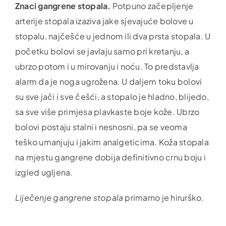
Znaci gangrene stopala.
Potpuno začepljenje
arterije stopala izaziva jake sjevajuće bolove u
stopalu, najčešće u jednom ili dva prsta stopala. U
početku bolovi se javlaju samo pri kretanju, a
ubrzo potom i u mirovanju i noću. To predstavlja
alarm da je noga ugrožena. U daljem toku bolovi
su sve jači i sve češći, a stopalo je hladno, blijedo,
sa sve više primjesa plavkaste boje kože. Ubrzo
bolovi postaju stalni i nesnosni, pa se veoma
teško umanjuju i jakim analgeticima. Koža stopala
na mjestu gangrene dobija definitivno crnu boju i
izgled ugljena.
Liječenje gangrene
stopala
primarno je hirurško.