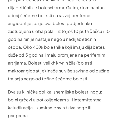
dijabetičnih je bolesnika međutim, dominantan
uticaj šećerne bolesti na razvoj periferne
angiopatije, pa je ova bolest podjednako
zastupljena u oba pola i uz to još 10 puta češća i 10
godina ranije nastaje nego u nedijabetičnih
osoba. Oko 40% bolesnika koji imaju dijabetes
duže od 5 godina, imaju promjene na perifernim
artrijama. Bolesti velikh krvnih žila (bolesti
makroangiopatije) inače su više zavisne od dužine
trajanja nego od težine šećerne bolesti.
Dva su klinička oblika ishemijske bolesti nogu:
bolni grčevi u potkoljenicama ili intermitentna
kaludikacija i izumiranje svih tkiva noge ili
gangrena.