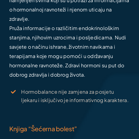
namjenjen svima koji su u potrazi za informacijama
o hormonalnoj ravnoteži i njenom uticaju na
zdravlje.
Pruža informacije o različitim endokrinološkim
stanjima, njihovim uzrocima i posljedicama. Nudi
savjete o načinu ishrane, životnim navikama i
terapijama koje mogu pomoći u održavanju
hormonalne ravnoteže. Zdravi hormoni su put do
dobrog zdravlja i dobrog života.
Hormobalance nije zamjena za posjetu
ljekaru i isključivo je informativnog karaktera.
Knjiga “Šećerna bolest”