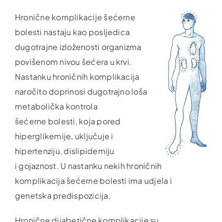
Hronične komplikacije šećerne
bolesti nastaju kao posljedica
dugotrajne izloženosti organizma
povišenom nivou šećera u krvi.
Nastanku hroničnih komplikacija
naročito doprinosi dugotrajno loša
metabolička kontrola
šećerne bolesti, koja pored
hiperglikemije, uključuje i
hipertenziju, dislipidemiju
i gojaznost. U nastanku nekih hroničnih
komplikacija šećerne bolesti ima udjela i
genetska predispozicija.
Hronične dijabetične komplikacije su