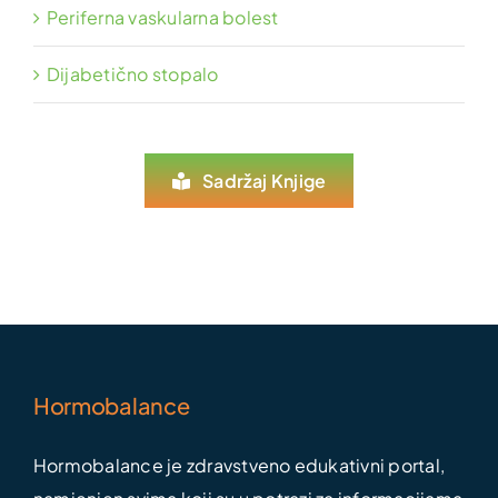
Periferna vaskularna bolest
Dijabetično stopalo
Sadržaj Knjige
Hormobalance
Hormobalance je zdravstveno edukativni portal,