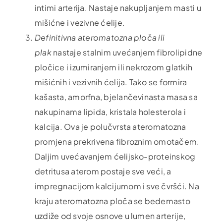
intimi arterija. Nastaje nakupljanjem masti u
mišićne i vezivne ćelije.
Definitivna ateromatozna ploča ili
plak
nastaje stalnim uvećanjem fibrolipidne
pločice i izumiranjem ili nekrozom glatkih
mišićnih i vezivnih ćelija. Tako se formira
kašasta, amorfna, bjelančevinasta masa sa
nakupinama lipida, kristala holesterola i
kalcija. Ova je polučvrsta ateromatozna
promjena prekrivena fibroznim omotačem.
Daljim uvećavanjem ćelijsko-proteinskog
detritusa aterom postaje sve veći, a
impregnacijom kalcijumom i sve čvršći. Na
kraju ateromatozna ploča se bedemasto
uzdiže od svoje osnove u lumen arterije,