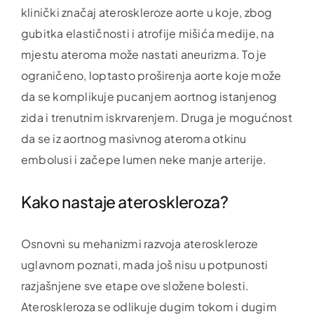
klinički značaj ateroskleroze aorte u koje, zbog
gubitka elastičnosti i atrofije mišića medije, na
mjestu ateroma može nastati aneurizma. To je
ograničeno, loptasto proširenja aorte koje može
da se komplikuje pucanjem aortnog istanjenog
zida i trenutnim iskrvarenjem. Druga je mogućnost
da se iz aortnog masivnog ateroma otkinu
embolusi i začepe lumen neke manje arterije.
Kako nastaje ateroskleroza?
Osnovni su mehanizmi razvoja ateroskleroze
uglavnom poznati, mada još nisu u potpunosti
razjašnjene sve etape ove složene bolesti.
Ateroskleroza se odlikuje dugim tokom i dugim