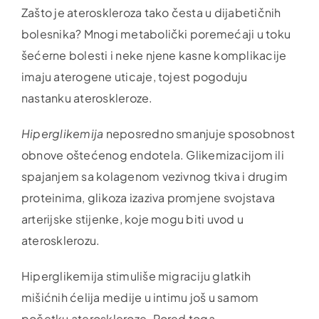
Zašto je ateroskleroza tako česta u dijabetičnih
bolesnika? Mnogi metabolički poremećaji u toku
šećerne bolesti i neke njene kasne komplikacije
imaju aterogene uticaje, tojest pogoduju
nastanku ateroskleroze.
Hiperglikemija
neposredno smanjuje sposobnost
obnove oštećenog endotela. Glikemizacijom ili
spajanjem sa kolagenom vezivnog tkiva i drugim
proteinima, glikoza izaziva promjene svojstava
arterijske stijenke, koje mogu biti uvod u
aterosklerozu.
Hiperglikemija stimuliše migraciju glatkih
mišićnih ćelija medije u intimu još u samom
početku ateroskleroze. Pored toga