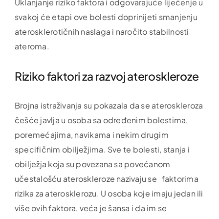
Uklanjanje riziko faktora i odgovarajuće liječenje u
svakoj će etapi ove bolesti doprinijeti smanjenju
aterosklerotičnih naslaga i naročito stabilnosti
ateroma.
Riziko faktori za razvoj ateroskleroze
Brojna istraživanja su pokazala da se ateroskleroza
češće javlja u osoba sa određenim bolestima,
poremećajima, navikama i nekim drugim
specifičnim obilježjima. Sve te bolesti, stanja i
obilježja koja su povezana sa povećanom
učestalošću ateroskleroze nazivaju se faktorima
rizika za aterosklerozu. U osoba koje imaju jedan ili
više ovih faktora, veća je šansa i da im se