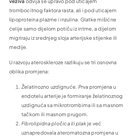
veziva
odvija se upravo pod uticajem
trombocitnog faktora rasta, ali i pod uticajem
lipoproteina plazme i inzulina. Glatke mišićne
ćelije samo dijelom potiču iz intme, a dijelom
migriraju iz srednjeg sloja arterijske stijenke ili
medije.
U razvoju ateroskleroze razlikuju se tri osnovna
oblika promjena:
Želatinozno uzdignuće. P
rva promjena u
endotelu arterije je formiranje želatinoznog
uzdignuća sa mikrotrombima ili sa masnom
tačkom ili masnom prugom.
Fibrolipidna pločica ili plak
je već
uznapredovala ateromatozna promjena u