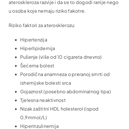
ateroskleroza razvije i da se to dogodi ranije nego
u osoba koje nemaju riziko fakotre.
Riziko faktori za aterosklerozu:
Hipertenzija
Hiperlipidemija
Pušenje (više od 10 cigareta dnevno)
Šećerna bolest
Porodična anamneza o preranoj smrti od
ishemijske bolesti srca
Gojaznost (posebno abdominalnog tipa)
Tjelesna neaktivnost
Nizak zaštitni HDL holesterol (ispod
0,9mmol/L)
Hiperinzulinemija