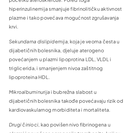
hiperinzulinemija smanjuje fibrinolitičku aktivnost
plazme i tako povećava mogućnost zgrušavanja
krvi.
Sekundarna dislipidemija,
koja je veoma česta u
dijabetičnih bolesnika, djeluje aterogeno
povećanjem u plazmi lipoprotina LDL, VLDL i
triglicerida, i smanjenjem nivoa zaštitnog
lipoproteina HDL.
Mikroalbuminurija
i bubrežna slabost u
dijabetičnih bolesnika takođe povećavaju rizik od
kardiovaskularnog morbiditeta i mortaliteta.
Drugi činioci
, kao povišen nivo fibrinogena u