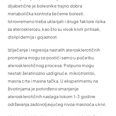
dijabetične je bolesnike trajno dobra
metabolička kontrola šećerne bolesti.
Istrovremeno treba uklanjati i druge faktore rizika
za aterosklerozu, kao što su visok krvni pritisak,
dislipidemija i gojaznost.
Izliječenje i regresija nastalih aterosklerotičnih
promjena mogu se postići samo u početku
aterosklerotičnog procesa. Potpuno mogu
nestati želatinozno uzdignuće, mikrotrombi,
masna crta i masna tačka. U eksperimentu na
životinjama je potvrđeno smanjenje
aterosklerotičnih naslaga tokom 1-3 godine
održavanja zadovoljavjućeg nivoa masnoća u krvi.