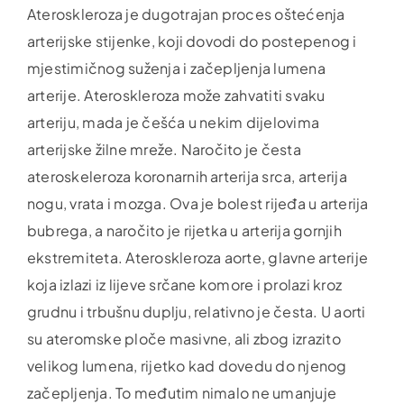
Ateroskleroza je dugotrajan proces oštećenja
arterijske stijenke, koji dovodi do postepenog i
mjestimičnog suženja i začepljenja lumena
arterije. Ateroskleroza može zahvatiti svaku
arteriju, mada je češća u nekim dijelovima
arterijske žilne mreže. Naročito je česta
ateroskeleroza koronarnih arterija srca, arterija
nogu, vrata i mozga. Ova je bolest rijeđa u arterija
bubrega, a naročito je rijetka u arterija gornjih
ekstremiteta. Ateroskleroza aorte, glavne arterije
koja izlazi iz lijeve srčane komore i prolazi kroz
grudnu i trbušnu duplju, relativno je česta. U aorti
su ateromske ploče masivne, ali zbog izrazito
velikog lumena, rijetko kad dovedu do njenog
začepljenja. To međutim nimalo ne umanjuje