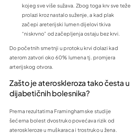
kojeg sve više sužava. Zbog toga krv sve teže
prolazi kroz nastalo suženje, a kad plak
začepi areterijski lumen dijelovi tkiva
“niskrvno” od začepljenja ostaju bez krvi.
Do početnih smetnji u protoku krvi dolazi kad
aterom zatvori oko 60% lumena tj. promjera
arterijskog otvora.
Zašto je ateroskleroza tako česta u
dijabetičnih bolesnika?
Prema rezultatima Framinghamske studije
šećerna bolest dvostruko povećava rizik od
ateroskleroze u muškaraca i trostruko u žena.