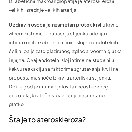
Dijabetična makroangiopatija je ateroskleroza
velikih i srednje velikih arterija.
U zdravih osoba je nesmetan protok krvi
u krvno
žilnom sistemu. Unutrašnja stijenka arterija ili
intima u njih je obložena finim slojem endotelnih
ćelija, pa je zato glaziranog izgleda, veoma glatka
i sjajna. Ovaj endotelni sloj intime ne stupa ni u
kakvu reakaciju sa faktorima zgrušavanja krvi i ne
propušta masnoće iz krvi u arterijsku stijenku.
Dokle god je intima cjelovita i neoštećenog
endotela, krv teče kroz arteriju nesmetano i
glatko.
Šta je to ateroskleroza?