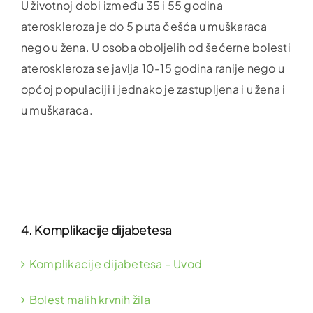
U životnoj dobi između 35 i 55 godina
ateroskleroza je do 5 puta češća u muškaraca
nego u žena. U osoba oboljelih od šećerne bolesti
ateroskleroza se javlja 10-15 godina ranije nego u
općoj populaciji i jednako je zastupljena i u žena i
u muškaraca.
4. Komplikacije dijabetesa
Komplikacije dijabetesa – Uvod
Bolest malih krvnih žila